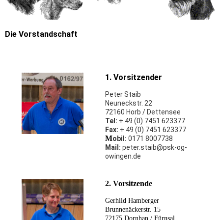
Die Vorstandschaft
1. Vorsitzender
Peter Staib
Neuneckstr. 22
72160 Horb / Dettensee
Tel:
+ 49 (0) 7451 623377
Fax:
+ 49 (0) 7451 623377
M
obil:
0171 8007738
Mail:
peter.staib@psk-og-
owingen.de
2. Vorsitzende
Gerhild Hamberger
Brunnenäckerstr. 15
72175 Dornhan / Fürnsal