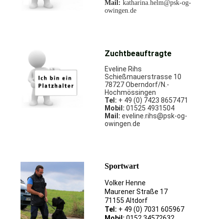
Mail:
katharina.helm@psk-og-
owingen.de
Zuchtbeauftragte
Eveline Rihs
Schießmauerstrasse 10
78727 Oberndorf/N.-
Hochmössingen
Tel:
+ 49 (0) 7423 8657471
Mobil:
01525 4931504
Mail:
eveline.rihs
@psk-og-
owingen.de
Sportwart
Volker Henne
Maurener Straße 17
71155 Altdorf
Tel:
+ 49 (0) 7031 605967
Mobil:
0152 34572632