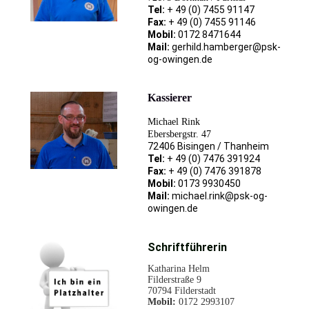
Tel:
+ 49 (0) 7455 91147
Fax:
+ 49 (0) 7455 91146
Mobil:
0172 8471644
Mail:
gerhild.hamberger@psk-
og-owingen.de
Kassierer
Michael Rink
Ebersbergstr. 47
72406 Bisingen / Thanheim
Tel:
+ 49 (0) 7476 391924
Fax:
+ 49 (0) 7476 391878
Mobil:
0173 9930450
Mail:
michael.rink@psk-og-
owingen.de
Schriftführerin
Katharina Helm
Filderstraße 9
70794 Filderstadt
Mobil:
0172 2993107